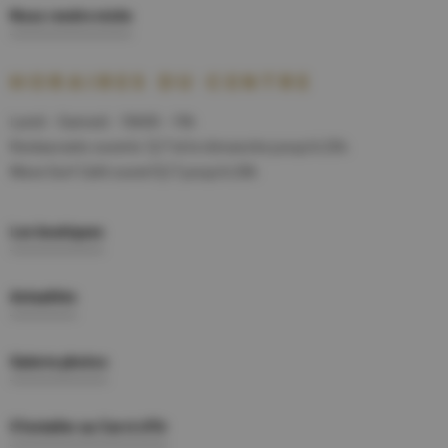
Nous rendre visite
HORAIRES DU CENTRE
Lundi - Samedi : 10h00 - 19h
Restaurants ouverts 7j/7 et le dimanche jusqu'à 23h.
Wave Surf Café ouvert7j/7 jusqu'à 20h
Les boutiques
Actualités
Galerie photos
S'installer au Carré d'Or