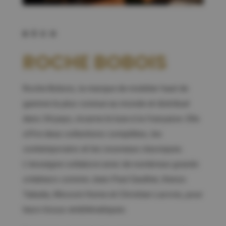
DÉCO
ROCHE BOBOIS
Roche Bobois, la marque de mobilier haut de
gamme la plus connue au monde et distribué
dans 54 pays, incarne le luxe à la française. Elle
offre deux collections complètes, les
contemporains et les nouveaux classiques.
L’enseigne collabore avec de nombreux grands
créateurs comme Jean-Paul Gaultier, Kenzo
Takada, Missoni Home et Christian Lacroix, pour
leurs tissus emblématiques.