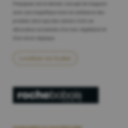
Perpignan est le dernier concept de magasin
avec une magnifique mise en ambiance des
produits ainsi que des univers forts en
décoration accentués d’un mur végétalisé et
d’un miroir atypique.
Localiser sur le plan