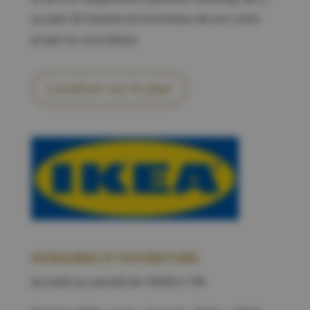
un plan 3D finalisé et le bonheur de voir votre
projet se concrétiser.
Localiser sur le plan
HORAIRES D’OUVERTURE
du lundi au samedi de 10h00 à 19h