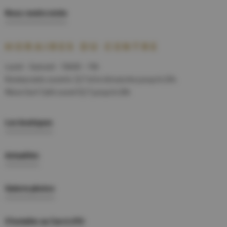
Nous rendre visite
HORAIRES DU CENTRE
Lundi - Samedi : 10h00 - 19h
Restaurants ouverts 7j/7 et le dimanche jusqu'à 23h.
Wave Surf Café ouvert7j/7 jusqu'à 20h
Les boutiques
Actualités
Galerie photos
S'installer au Carré d'Or