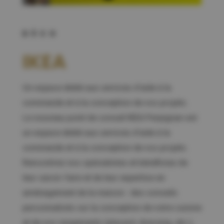
DÉCO
IKEA
Un espace dédié aux services d’aide à la
commande et à la conception de vos projets.
Le nouveau point de conseil IKEA Perpignan est
un espace dédié aux services d’aide à la
commande et à la conception de vos projets.
Rencontrez nos spécialistes et bénéficiez de
leur savoir-faire et de leur expertise en
aménagement de la maison : des conseils
personnalisés sur la conception de votre cuisine
et de vos rangements (placard, dressing, etc.),