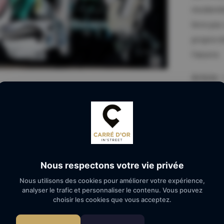
modernité
livre pa
propre i
l’œuvre.
Artiste :
Support 
Dimensio
Création
650€
Nous respectons votre vie privée
Nous utilisons des cookies pour améliorer votre expérience,
analyser le trafic et personnaliser le contenu. Vous pouvez
INTÉRESSÉ(E) PAR CET
choisir les cookies que vous acceptez.