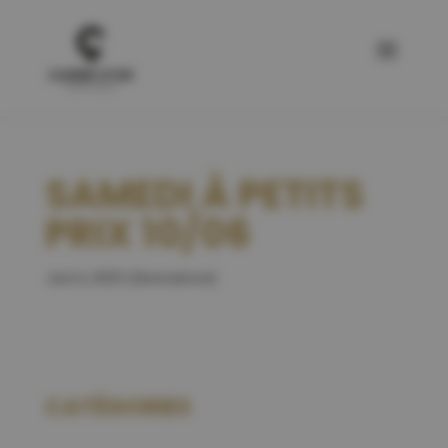
SAMEDI À PETITS
PRIX 10/06
Juin 6, 2023
|
[Animations]
CATÉGORIES