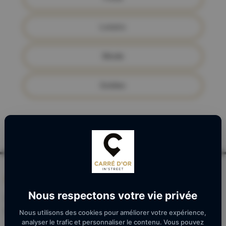
Loisirs
Mode
Soldes
ADRESSE
Nous respectons votre vie privée
Chemin de la Roseraie, 66000 Perpignan
Face à Carrefour
Nous utilisons des cookies pour améliorer votre expérience,
analyser le trafic et personnaliser le contenu. Vous pouvez