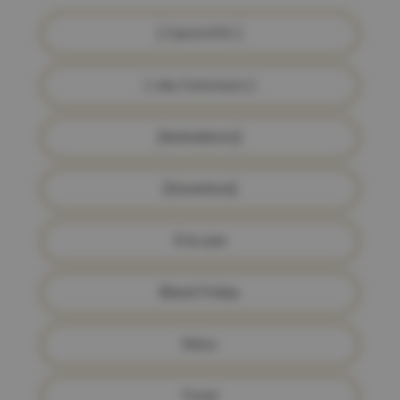
[ Carré d'Or ]
[ Jeu Concours ]
[Animations]
[Ouverture]
À la une
Black Friday
Déco
Food