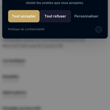
choisir les cookies que vous acceptez.
Nous rendre visite
Tout accepter
Tout refuser
Personnaliser
HORAIRES DU CENTRE
Politique de confidentialité
Lundi - Samedi : 10h00 - 19h
Restaurants ouverts 7j/7 et le dimanche jusqu'à 23h.
Wave Surf Café ouvert7j/7 jusqu'à 20h
Les boutiques
Actualités
Galerie photos
S'installer au Carré d'Or