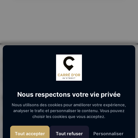
ADRESSE
Chemin de la Roseraie, 66000 Perpignan
Face à Carrefour
Nous respectons votre vie privée
Nous rendre visite
Nous utilisons des cookies pour améliorer votre expérience,
analyser le trafic et personnaliser le contenu. Vous pouvez
HORAIRES DU CENTRE
choisir les cookies que vous acceptez.
Lundi - Samedi : 10h00 - 19h
Tout accepter
Tout refuser
Personnaliser