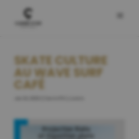
SKATE CULTURE
AU WAVE SURF
CAFÉ
Jan 24, 2020
|
[ Carré d'Or ]
,
Loisirs